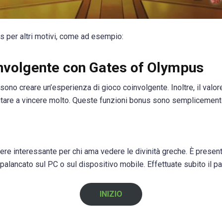
s per altri motivi, come ad esempio:
involgente con Gates of Olympus
ssono creare un’esperienza di gioco coinvolgente. Inoltre, il valo
utare a vincere molto. Queste funzioni bonus sono semplicemente
sere interessante per chi ama vedere le divinità greche. È present
spalancato sul PC o sul dispositivo mobile. Effettuate subito il 
INIZIO