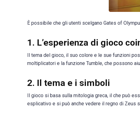
È possibile che gli utenti scelgano Gates of Olympu
1. L’esperienza di gioco co
Il tema del gioco, il suo colore e le sue funzioni po
moltiplicatori e la funzione Tumble, che possono ai
2. Il tema e i simboli
Il gioco si basa sulla mitologia greca, il che può es
esplicativo e si può anche vedere il regno di Zeus 