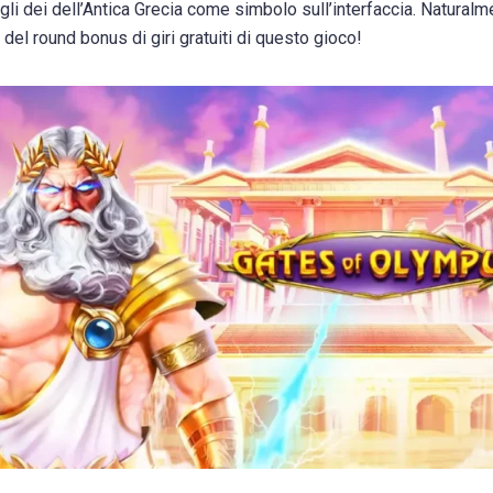
gli dei dell’Antica Grecia come simbolo sull’interfaccia. Natural
e del round bonus di giri gratuiti di questo gioco!