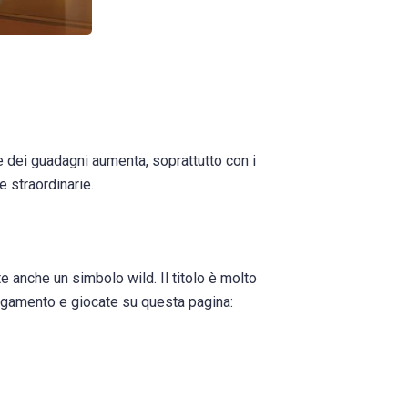
re dei guadagni aumenta, soprattutto con i
 straordinarie.
e anche un simbolo wild. Il titolo è molto
pagamento e giocate su questa pagina: