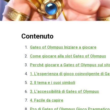
Contenuto
Gates of Olympus Iniziare a giocare
Come giocare alla slot Gates of Olympus
Perché giocare a Gates of Olympus sul sit
1. L’esperienza di gioco coinvolgente di G
2. Il tema e i suoi simboli
3. L’accessibilità di Gates of Olympus
4. Facile da capire
Pro di Gates of Olympus Gioco Pragmatico