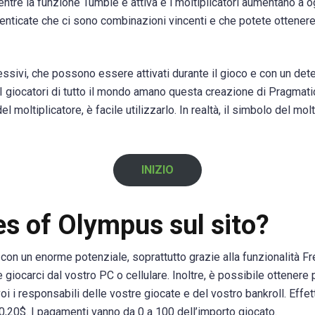
mentre la funzione Tumble è attiva e i moltiplicatori aumentano a o
icate che ci sono combinazioni vincenti e che potete ottenere a
ssivi, che possono essere attivati durante il gioco e con un deter
 I giocatori di tutto il mondo amano questa creazione di Pragmatic
 moltiplicatore, è facile utilizzarlo. In realtà, il simbolo del mol
INIZIO
es of Olympus sul sito?
on un enorme potenziale, soprattutto grazie alla funzionalità Fre
giocarci dal vostro PC o cellulare. Inoltre, è possibile ottenere 
 i responsabili delle vostre giocate e del vostro bankroll. Effett
0,20$. I pagamenti vanno da 0 a 100 dell’importo giocato.