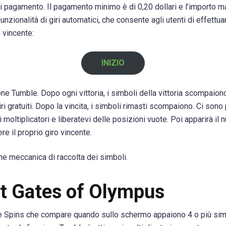
ee di pagamento. Il pagamento minimo è di 0,20 dollari e l’importo
nzionalità di giri automatici, che consente agli utenti di effettua
o vincente:
INIZIO
ione Tumble. Dopo ogni vittoria, i simboli della vittoria scompai
iri gratuiti. Dopo la vincita, i simboli rimasti scompaiono. Ci sono 
i moltiplicatori e liberatevi delle posizioni vuote. Poi apparirà i
ere il proprio giro vincente.
ne meccanica di raccolta dei simboli.
ot Gates of Olympus
e Spins che compare quando sullo schermo appaiono 4 o più simbo