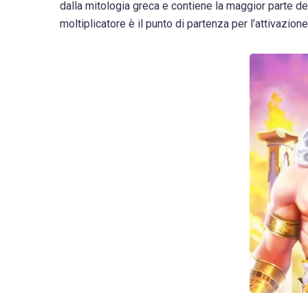
dalla mitologia greca e contiene la maggior parte de
moltiplicatore è il punto di partenza per l’attivazion