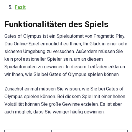
Fazit
Funktionalitäten des Spiels
Gates of Olympus ist ein Spielautomat von Pragmatic Play.
Das Online-Spiel ermöglicht es Ihnen, Ihr Glück in einer sehr
sicheren Umgebung zu versuchen. Außerdem müssen Sie
kein professioneller Spieler sein, um an diesem
Spielautomaten zu gewinnen. In diesem Leitfaden erklären
wir Ihnen, wie Sie bei Gates of Olympus spielen können.
Zunächst einmal müssen Sie wissen, wie Sie bei Gates of
Olympus spielen können. Bei diesem Spiel mit einer hohen
Volatilität können Sie große Gewinne erzielen. Es ist aber
auch möglich, dass Sie weniger häufig gewinnen.